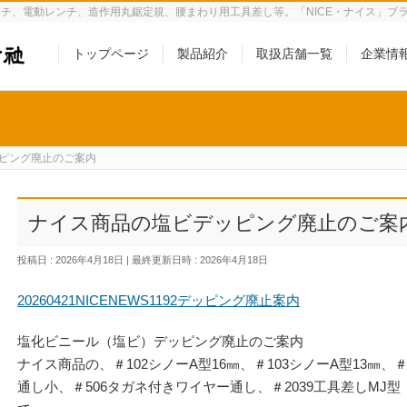
チ、電動レンチ、造作用丸鋸定規、腰まわり用工具差し等。「NICE・ナイス」ブ
トップページ
製品紹介
取扱店舗一覧
企業情
ピング廃止のご案内
ナイス商品の塩ビデッピング廃止のご案
投稿日 : 2026年4月18日
最終更新日時 : 2026年4月18日
20260421NICENEWS1192デッピング廃止案内
塩化ビニール（塩ビ）デッピング廃止のご案内
ナイス商品の、＃102シノーA型16㎜、＃103シノーA型13㎜、
通し小、＃506タガネ付きワイヤー通し、＃2039工具差しMJ