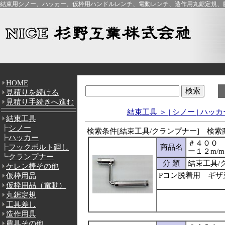
結束用シノー、ハッカー、仮枠用ハンドルレンチ、電動レンチ、造作用丸鋸定規、腰
HOME
見積りを続ける
見積り手続きへ進む
結束工具 ＞
|
シノー
|
ハッカ
結束工具
┣
シノー
検索条件[結束工具/クランプナー] 検索商
┣
ハッカー
＃４００
┣
フックボルト廻し
商品名
ー１２m/m
┗
クランプナー
分 類
結束工具/
ケレン棒その他
Pコン脱着用 ギザ
仮枠用品
仮枠用品（電動）
丸鋸定規
工具差し
造作用具
農具その他