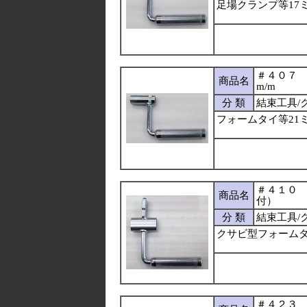
足場クランプ等17
＃４０７
商品名
m/m
分 類
結束工具/
フォームタイ等21
＃４１０
商品名
付）
分 類
結束工具/
クサビ型フォーム
＃４２３