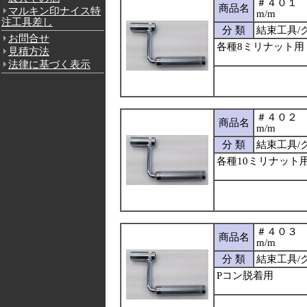
＃４０１
商品名
マルキン印ナイス特
m/m
注工具差し
分 類
結束工具/
お問合せ
各種8ミリナット用
見積方法
法律に基づく表示
＃４０２
商品名
m/m
分 類
結束工具/
各種10ミリナット
＃４０３
商品名
m/m
分 類
結束工具/
Pコン脱着用