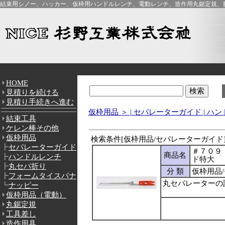
結束用シノー、ハッカー、仮枠用ハンドルレンチ、電動レンチ、造作用丸鋸定規、腰
HOME
見積りを続ける
見積り手続きへ進む
仮枠用品 ＞
|
セパレーターガイド
|
ハン
結束工具
ケレン棒その他
仮枠用品
検索条件[仮枠用品/セパレーターガイド]
┣
セパレーターガイド
＃７０９
商品名
┣
ハンドルレンチ
ド特大
┣
丸セパ折り
分 類
仮枠用品
┣
フォームタイスパナ
丸セパレーターの
┗
ナッピー
仮枠用品（電動）
丸鋸定規
工具差し
造作用具