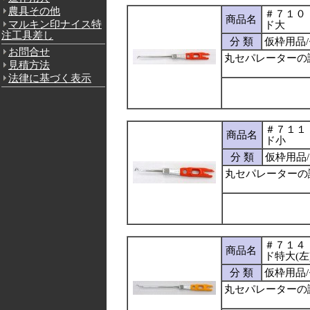
農具その他
＃７１０
商品名
マルキン印ナイス特
ド大
注工具差し
分 類
仮枠用品
お問合せ
丸セパレーターの
見積方法
法律に基づく表示
＃７１１
商品名
ド小
分 類
仮枠用品
丸セパレーターの
＃７１４
商品名
ド特大(左
分 類
仮枠用品
丸セパレーターの