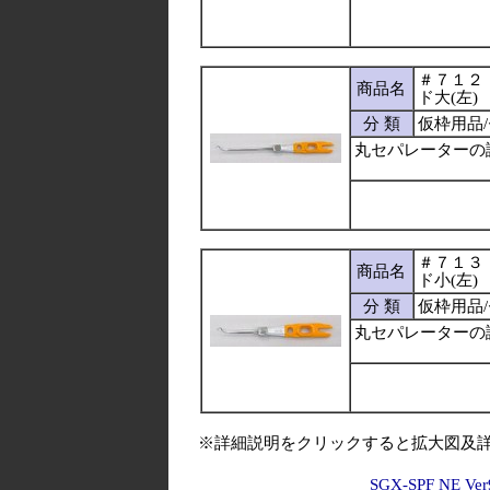
＃７１２
商品名
ド大(左)
分 類
仮枠用品
丸セパレーターの
＃７１３
商品名
ド小(左)
分 類
仮枠用品
丸セパレーターの
※詳細説明をクリックすると拡大図及
SGX-SPF NE Ver