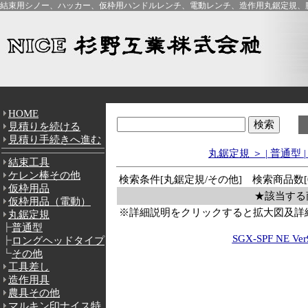
結束用シノー、ハッカー、仮枠用ハンドルレンチ、電動レンチ、造作用丸鋸定規、腰
HOME
見積りを続ける
見積り手続きへ進む
丸鋸定規 ＞
|
普通型
|
結束工具
ケレン棒その他
検索条件[丸鋸定規/その他] 検索商品数[
仮枠用品
★該当する
仮枠用品（電動）
※詳細説明をクリックすると拡大図及詳
丸鋸定規
┣
普通型
SGX-SPF NE Ver
┣
ロングヘッドタイプ
┗
その他
工具差し
造作用具
農具その他
マルキン印ナイス特