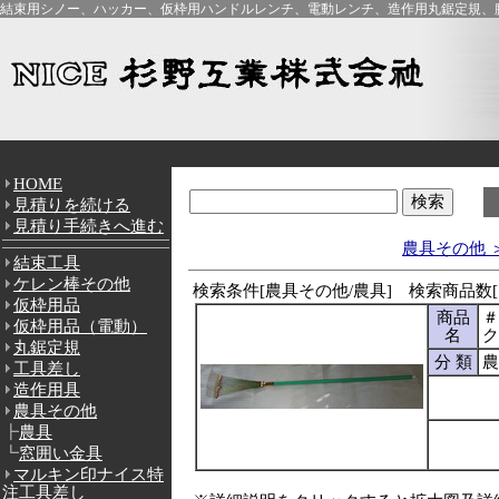
結束用シノー、ハッカー、仮枠用ハンドルレンチ、電動レンチ、造作用丸鋸定規、腰
HOME
見積りを続ける
見積り手続きへ進む
農具その他 
結束工具
ケレン棒その他
検索条件[農具その他/農具] 検索商品数[
仮枠用品
商品
＃
仮枠用品（電動）
名
ク
丸鋸定規
分 類
農
工具差し
造作用具
農具その他
┣
農具
┗
窓囲い金具
マルキン印ナイス特
注工具差し