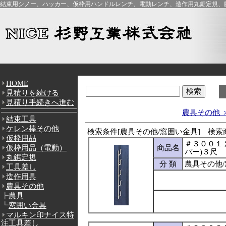
結束用シノー、ハッカー、仮枠用ハンドルレンチ、電動レンチ、造作用丸鋸定規、腰
HOME
見積りを続ける
見積り手続きへ進む
農具その他 
結束工具
ケレン棒その他
検索条件[農具その他/窓囲い金具] 検索商
仮枠用品
＃３００１ 
仮枠用品（電動）
商品名
バー)３尺
丸鋸定規
分 類
農具その他
工具差し
造作用具
農具その他
┣
農具
┗
窓囲い金具
マルキン印ナイス特
注工具差し