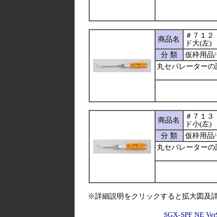
＃７１２
商品名
ド大(左)
分 類
仮枠用品
丸セパレーターの
＃７１３
商品名
ド小(左)
分 類
仮枠用品
丸セパレーターの
※詳細説明をクリックすると拡大図及
SGX-SPF NE Ver