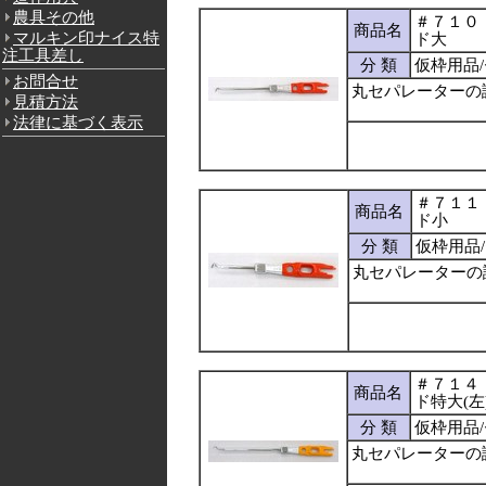
農具その他
＃７１０
商品名
マルキン印ナイス特
ド大
注工具差し
分 類
仮枠用品
お問合せ
丸セパレーターの
見積方法
法律に基づく表示
＃７１１
商品名
ド小
分 類
仮枠用品
丸セパレーターの
＃７１４
商品名
ド特大(左
分 類
仮枠用品
丸セパレーターの