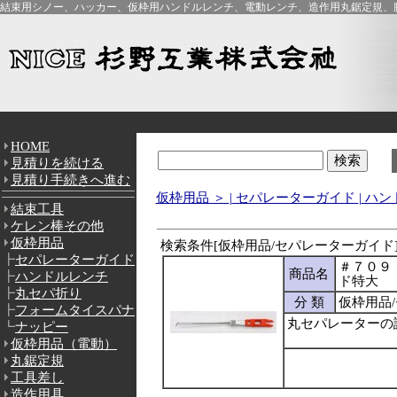
結束用シノー、ハッカー、仮枠用ハンドルレンチ、電動レンチ、造作用丸鋸定規、腰
HOME
見積りを続ける
見積り手続きへ進む
仮枠用品 ＞
|
セパレーターガイド
|
ハン
結束工具
ケレン棒その他
仮枠用品
検索条件[仮枠用品/セパレーターガイド]
┣
セパレーターガイド
＃７０９
商品名
┣
ハンドルレンチ
ド特大
┣
丸セパ折り
分 類
仮枠用品
┣
フォームタイスパナ
丸セパレーターの
┗
ナッピー
仮枠用品（電動）
丸鋸定規
工具差し
造作用具