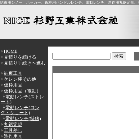
結束用シノー、ハッカー、仮枠用ハンドルレンチ、電動レンチ、造作用丸鋸定規、腰
HOME
見積りを続ける
見積り手続きへ進む
結束工具
ケレン棒その他
仮枠用品
仮枠用品（電動）
┣
電動レンチ(ストレ
ート)
┣
電動レンチ(ロン
グ・ショート)
┗
電動レンチ(特殊)
丸鋸定規
工具差し
造作用具