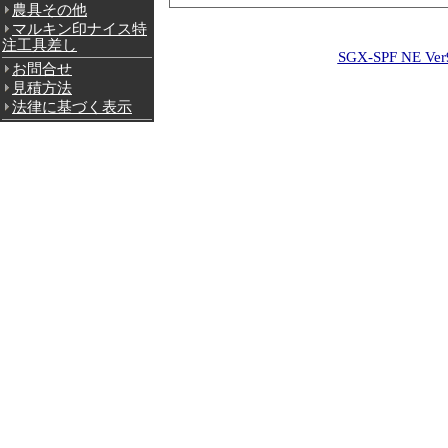
農具その他
マルキン印ナイス特
注工具差し
SGX-SPF NE Ver
お問合せ
見積方法
法律に基づく表示