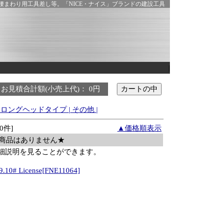
まわり用工具差し等。「NICE・ナイス」ブランドの建設工具
|
お見積合計額(小売上代)： 0円
ロングヘッドタイプ
|
その他
|
0件]
▲価格順表示
商品はありません★
細説明を見ることができます。
9.10# License[FNE11064]