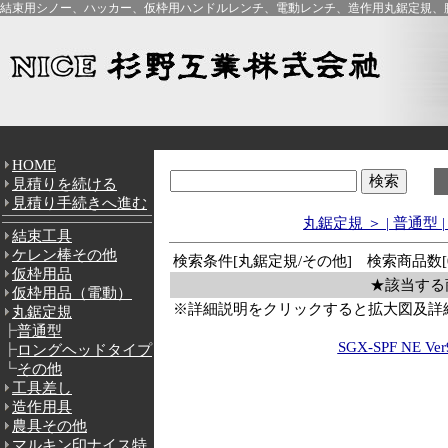
結束用シノー、ハッカー、仮枠用ハンドルレンチ、電動レンチ、造作用丸鋸定規、腰
HOME
見積りを続ける
見積り手続きへ進む
丸鋸定規 ＞
|
普通型
|
結束工具
ケレン棒その他
検索条件[丸鋸定規/その他] 検索商品数[
仮枠用品
★該当する
仮枠用品（電動）
※詳細説明をクリックすると拡大図及詳
丸鋸定規
┣
普通型
SGX-SPF NE Ver
┣
ロングヘッドタイプ
┗
その他
工具差し
造作用具
農具その他
マルキン印ナイス特